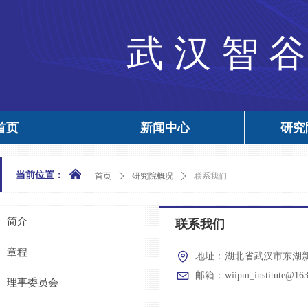
武汉智
首页
新闻中心
研究
낀
当前位置：
首页
ꄲ
研究院概况
ꄲ
联系我们
简介
联系我们
章程
地址：
湖北省武汉市东湖新
邮箱：
wiipm_institute@16
理事委员会